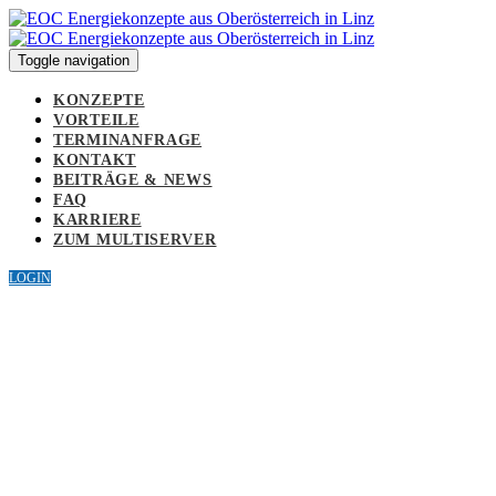
Links
Zur
überspringen
primären
Navigation
Toggle navigation
springen
Zum
KONZEPTE
Inhalt
VORTEILE
springen
TERMINANFRAGE
KONTAKT
BEITRÄGE & NEWS
FAQ
KARRIERE
ZUM MULTISERVER
LOGIN