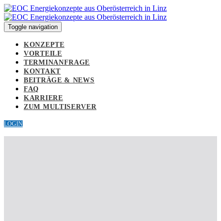
Links
Zur
überspringen
primären
Navigation
Toggle navigation
springen
Zum
KONZEPTE
Inhalt
VORTEILE
springen
TERMINANFRAGE
KONTAKT
BEITRÄGE & NEWS
FAQ
KARRIERE
ZUM MULTISERVER
LOGIN