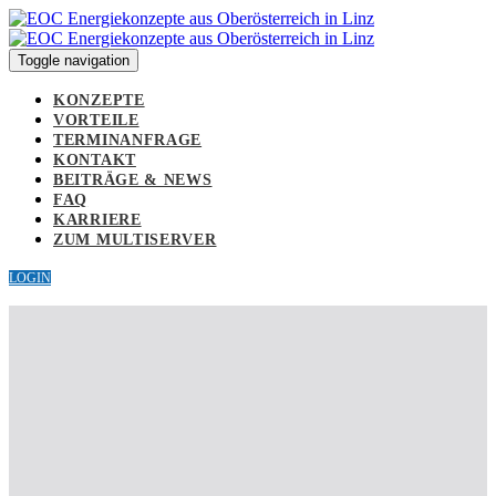
Links
Zur
überspringen
primären
Navigation
Toggle navigation
springen
Zum
KONZEPTE
Inhalt
VORTEILE
springen
TERMINANFRAGE
KONTAKT
BEITRÄGE & NEWS
FAQ
KARRIERE
ZUM MULTISERVER
LOGIN