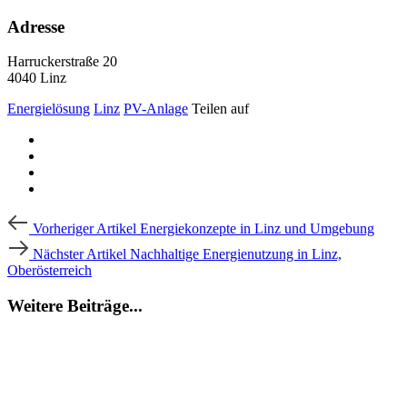
Adresse
Harruckerstraße 20
4040 Linz
Energielösung
Linz
PV-Anlage
Teilen auf
Beitragsnavigation
Vorheriger
Vorheriger Artikel
Energiekonzepte in Linz und Umgebung
Artikel
Nächster
Nächster Artikel
Nachhaltige Energienutzung in Linz,
Artikel
Oberösterreich
Weitere Beiträge...